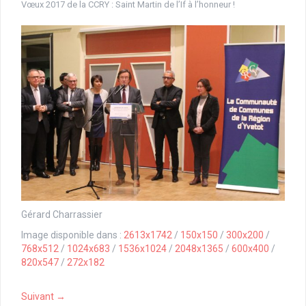
Vœux 2017 de la CCRY : Saint Martin de l’If à l’honneur !
Gérard Charrassier
Image disponible dans :
2613x1742
/
150x150
/
300x200
/
768x512
/
1024x683
/
1536x1024
/
2048x1365
/
600x400
/
820x547
/
272x182
Suivant →