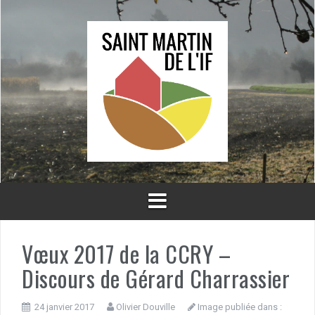
Aller
au
contenu
Vœux 2017 de la CCRY –
Discours de Gérard Charrassier
24 janvier 2017
Olivier Douville
Image publiée dans :