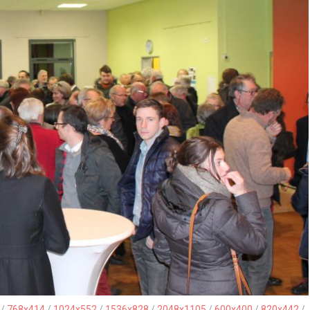
/
768x414
/
1024x552
/
1536x828
/
2048x1105
/
600x400
/
820x442
/