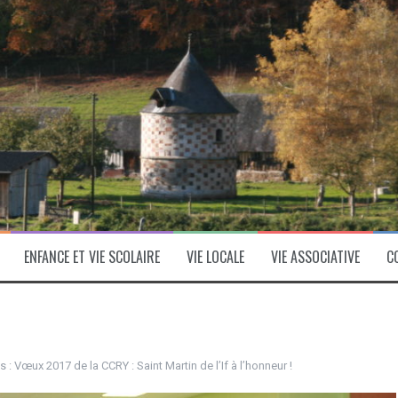
ENFANCE ET VIE SCOLAIRE
VIE LOCALE
VIE ASSOCIATIVE
C
s :
Vœux 2017 de la CCRY : Saint Martin de l’If à l’honneur !