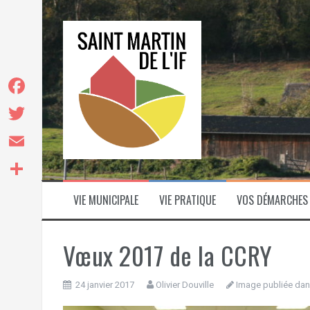
Aller
au
contenu
F
a
T
c
w
E
e
i
m
P
b
VIE MUNICIPALE
VIE PRATIQUE
VOS DÉMARCHES
t
a
a
o
t
i
r
o
Vœux 2017 de la CCRY
e
l
t
k
r
a
24 janvier 2017
Olivier Douville
Image publiée dan
g