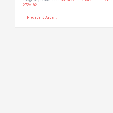
272x182
← Précédent
Suivant →