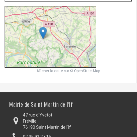
Afficher la carte
sur
© OpenStreetMap
Mairie de Saint Martin de l’If
47 rue d'Yvetot
Fréville
76190 Saint Martin de l'If
02.35.91.27.15