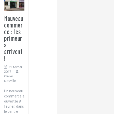
Nouveau
commer
ce : les
primeur
s
arrivent
!
12 février
2017
Olivier
Douville
Un nouveau
commerce a
ouvert le 8
février, dans
le centre