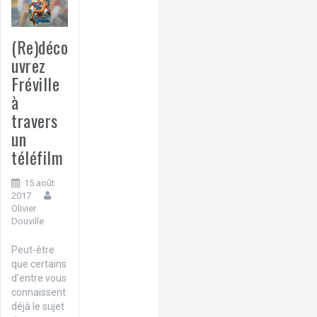
(Re)déco
uvrez
Fréville
à
travers
un
téléfilm
15 août
2017
Olivier
Douville
Peut-être
que certains
d’entre vous
connaissent
déjà le sujet