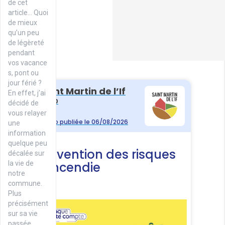
de cet
article… Quoi
de mieux
qu’un peu
de légèreté
pendant
vos vacance
s, pont ou
jour férié ?
En effet, j’ai
décidé de
vous relayer
une
information
quelque peu
décalée sur
la vie de
notre
commune.
Plus
précisément
sur sa vie
passée…