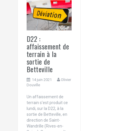
e
r
D22 :
affaissement de
terrain à la
sortie de
Betteville
14 juin 2021
Olivier
Douville
Un affaissement de
terrain s’est produit ce
lundi, sur la D22, à la
sortie de Betteville, en
direction de Saint-
Wandrille (Rives-en-