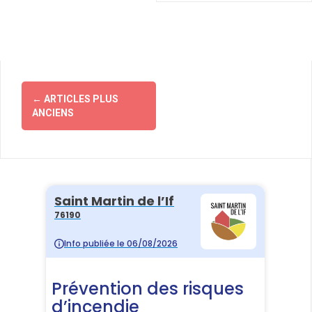
Navigation
←
ARTICLES PLUS
des
ANCIENS
articles