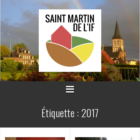
Aller
au
contenu
Étiquette :
2017