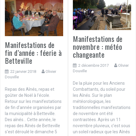
Manifestations de
Manifestations de
novembre : météo
fin d’année : féerie à
changeante
Betteville
2 décembre 2017
Olivier
Douville
22 janvier 2018
Olivier
Douville
De la pluie pour les Anciens
Repas des Aînés, repas et
Combattants, du soleil pour
goûter de Noël à l’école.
les Aînés. Sur le plan
Retour sur les manifestations
météorologique, les
de fin d’année organisées par
traditionnelles manifestations
la municipalité à Betteville.
de novembre ont été
Des aînés… Cette année, le
contrastées. Après un 11
repas des Aînés de Betteville
novembre pluvieux, c’est sous
s’est déroulé le dimanche 5
un soleil radieux que les Aînés