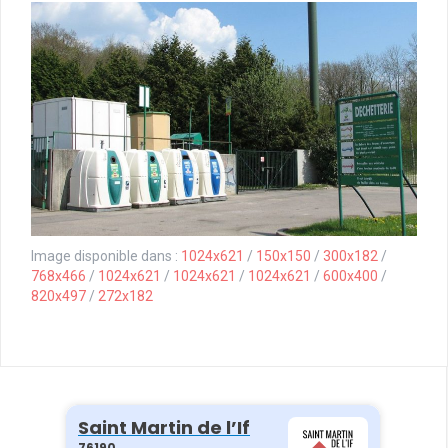
Image disponible dans :
1024x621
/
150x150
/
300x182
/
768x466
/
1024x621
/
1024x621
/
1024x621
/
600x400
/
820x497
/
272x182