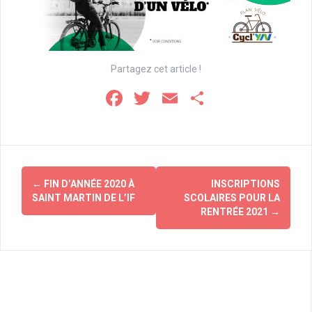
Partagez cet article !
F
T
E
P
a
wi
m
ar
ce
tt
ail
ta
b
er
g
Navigation
o
er
←
FIN D’ANNÉE 2020 À
INSCRIPTIONS
d'article
SAINT MARTIN DE L’IF
SCOLAIRES POUR LA
o
RENTRÉE 2021
→
k