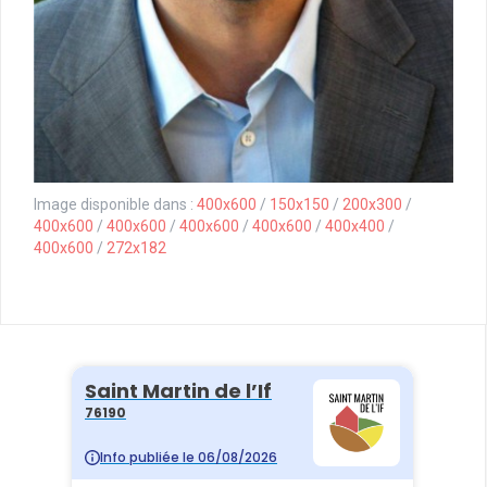
Image disponible dans :
400x600
/
150x150
/
200x300
/
400x600
/
400x600
/
400x600
/
400x600
/
400x400
/
400x600
/
272x182