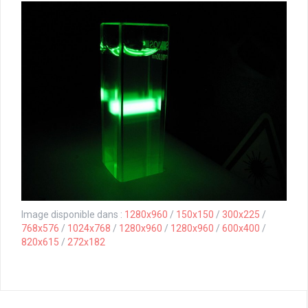
Image disponible dans :
1280x960
/
150x150
/
300x225
/
768x576
/
1024x768
/
1280x960
/
1280x960
/
600x400
/
820x615
/
272x182