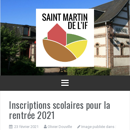
Aller
au
contenu
Inscriptions scolaires pour la
rentrée 2021
23 février 2021
Olivier Douville
Image publiée dans :