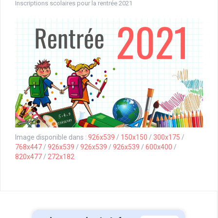
Inscriptions scolaires pour la rentrée 2021
Image disponible dans :
926x539
/
150x150
/
300x175
/
768x447
/
926x539
/
926x539
/
926x539
/
600x400
/
820x477
/
272x182