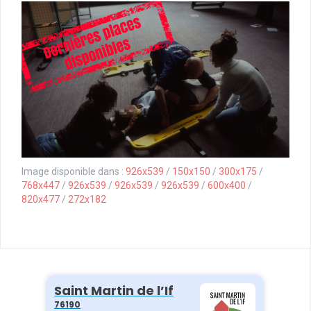
Image disponible dans :
926x539
/
150x150
/
300x175
/
768x447
/
926x539
/
926x539
/
926x539
/
600x400
/
820x477
/
272x182