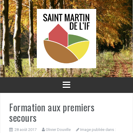
Aller
au
contenu
Formation aux premiers
secours
28 août 2017
Olivier Douville
Image publiée dans :