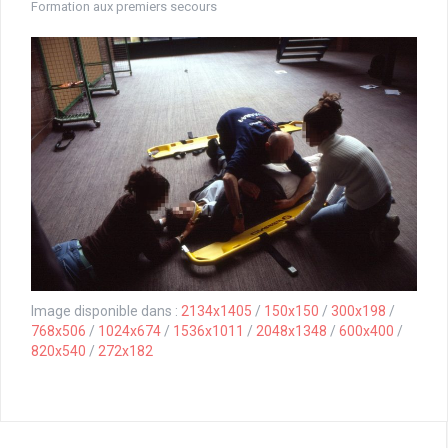
Formation aux premiers secours
Image disponible dans :
2134x1405
/
150x150
/
300x198
/
768x506
/
1024x674
/
1536x1011
/
2048x1348
/
600x400
/
820x540
/
272x182