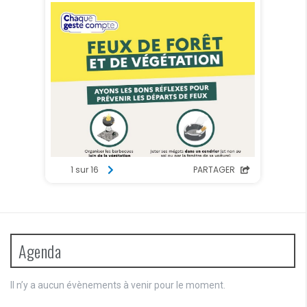
É
t
v
s
è
n
e
m
e
n
t
s
Agenda
Il n’y a aucun évènements à venir pour le moment.