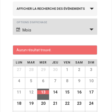
R
AFFICHER LA RECHERCHE DES ÉVÈNEMENTS
e
c
N
OPTIONS D’AFFICHAGE
h
a
Mois
v
e
i
r
g
Aucun résultat trouvé.
c
a
h
C
t
LUN
MAR
MER
JEU
VEN
SAM
DIM
i
e
a
C
27
28
29
30
1
2
3
a
o
e
l
l
n
4
5
6
7
8
9
10
e
t
e
n
d
d
11
12
13
14
15
16
17
n
n
e
r
i
v
a
d
e
18
19
20
21
22
23
24
u
r
d