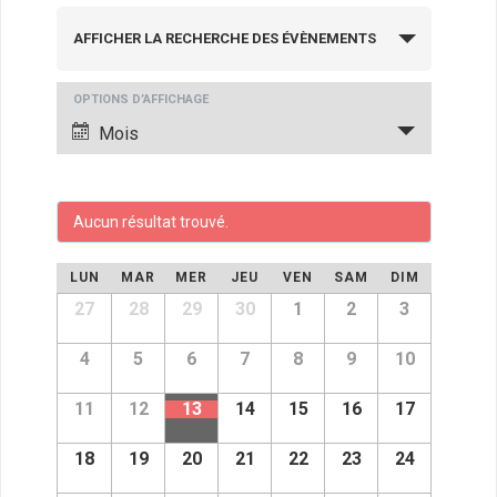
R
AFFICHER LA RECHERCHE DES ÉVÈNEMENTS
e
c
N
OPTIONS D’AFFICHAGE
h
a
Mois
v
e
i
r
g
Aucun résultat trouvé.
c
a
h
C
t
LUN
MAR
MER
JEU
VEN
SAM
DIM
i
e
a
C
27
28
29
30
1
2
3
a
o
e
l
l
n
4
5
6
7
8
9
10
e
t
e
n
d
d
11
12
13
14
15
16
17
n
n
e
r
i
v
a
d
e
18
19
20
21
22
23
24
u
r
d