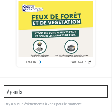
É
t
v
s
è
n
e
m
e
n
t
s
Agenda
Il n’y a aucun évènements à venir pour le moment.