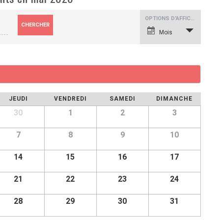
N
OPTIONS D’AFFICHAGE
a
v
Mois
i
g
a
t
i
o
n
d
e
v
JEUDI
VENDREDI
SAMEDI
DIMANCHE
u
e
30
1
2
3
s
é
v
è
7
8
9
10
n
e
m
14
15
16
17
e
n
t
21
22
23
24
28
29
30
31