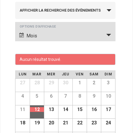
R
AFFICHER LA RECHERCHE DES ÉVÈNEMENTS
e
c
N
OPTIONS D’AFFICHAGE
h
a
Mois
v
e
i
r
g
Aucun résultat trouvé.
c
a
h
C
t
LUN
MAR
MER
JEU
VEN
SAM
DIM
i
e
a
C
27
28
29
30
1
2
3
a
o
e
l
l
n
4
5
6
7
8
9
10
e
t
e
n
d
d
11
12
13
14
15
16
17
n
n
e
r
i
v
a
d
e
18
19
20
21
22
23
24
u
r
d