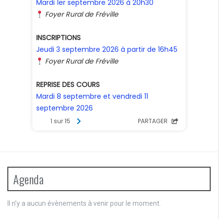
É
t
v
s
è
n
e
m
e
n
t
s
Agenda
Il n’y a aucun évènements à venir pour le moment.