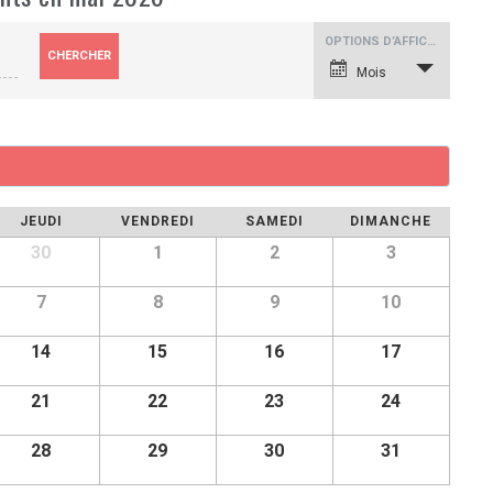
N
OPTIONS D’AFFICHAGE
a
v
Mois
i
g
a
t
i
o
n
d
e
v
JEUDI
VENDREDI
SAMEDI
DIMANCHE
u
e
30
1
2
3
s
é
v
è
7
8
9
10
n
e
m
14
15
16
17
e
n
t
21
22
23
24
28
29
30
31