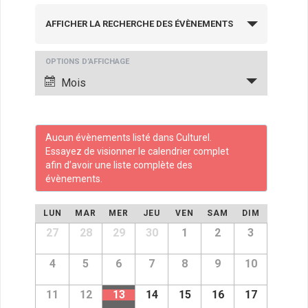
R
AFFICHER LA RECHERCHE DES ÉVÈNEMENTS
e
c
N
OPTIONS D’AFFICHAGE
h
a
Mois
v
e
i
r
g
Aucun évènements listé dans Culturel.
c
a
Essayez de visionner le calendrier complet
h
afin d’avoir une liste complète des
t
évènements.
i
e
o
C
e
LUN
MAR
MER
JEU
VEN
SAM
DIM
n
a
C
t
27
28
29
30
1
2
3
d
a
l
l
n
e
4
5
6
7
8
9
10
e
e
v
n
a
d
u
11
12
13
14
15
16
17
n
r