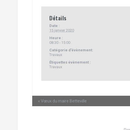
Détails
Date :
15 janvier 2020
Heure :
08:30 - 15:00
Catégorie d’évènement:
Travaux
Étiquettes évènement :
Travaux
«
Vœux du maire Betteville
Par