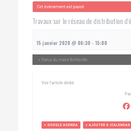
e
Cet évènement est passé
r
Travaux sur le réseau de distribution d’é
15 janvier 2020 @ 08:30
-
15:00
«
Vœux du maire Betteville
Voir l’
article dédié
.
Par
+ GOOGLE AGENDA
+ AJOUTER À ICALENDAR