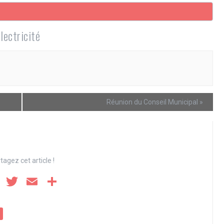
lectricité
Réunion du Conseil Municipal
»
tagez cet article !
F
T
E
P
a
wi
m
ar
ce
tt
ail
ta