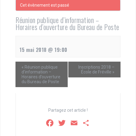
Cet évènement est passé
Réunion publique d’information –
Horaires d’ouverture du Bureau de Poste
15 mai 2018 @ 19:00
«
Réunion publique
Inscriptions 2018 –
d’information –
École de Fréville
»
Horaires d’ouverture
du Bureau de Poste
Partagez cet article !
F
T
E
P
a
wi
m
ar