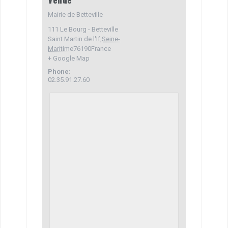
Mairie de Betteville
111 Le Bourg - Betteville
Saint Martin de l'If
,
Seine-
Maritime
76190
France
+ Google Map
Phone:
02.35.91.27.60