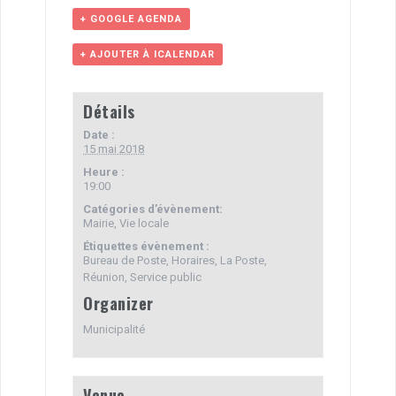
ce
tt
ail
ta
+ GOOGLE AGENDA
b
er
g
+ AJOUTER À ICALENDAR
o
er
o
Détails
k
Date :
15 mai 2018
Heure :
19:00
Catégories d’évènement:
Mairie
,
Vie locale
Étiquettes évènement :
Bureau de Poste
,
Horaires
,
La Poste
,
Réunion
,
Service public
Organizer
Municipalité
Venue