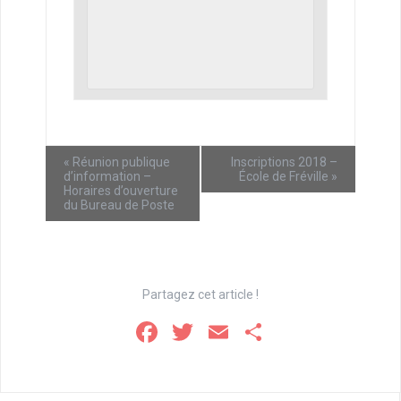
«
Réunion publique
Inscriptions 2018 –
d’information –
École de Fréville
»
Horaires d’ouverture
du Bureau de Poste
Partagez cet article !
F
T
E
P
a
wi
m
ar
ce
tt
ail
ta