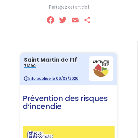
Partagez cet article !
F
T
E
P
a
wi
m
ar
ce
tt
ail
ta
b
er
g
o
er
o
k