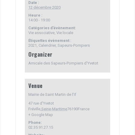
k
Date :
12 décembre 2020
Heure :
14:00 - 19:00
Catégories d’évènement:
Vie associative
,
Vie locale
Étiquettes évènement :
2021
,
Calendrier
,
Sapeurs-Pompiers
Organizer
Amicale des Sapeurs-Pompiers d’Yvetot
Venue
Mairie de Saint Martin de l’If
47 rue d'Yvetot
Fréville
,
Seine-Maritime
76190
France
+ Google Map
Phone:
02.35.91.27.15