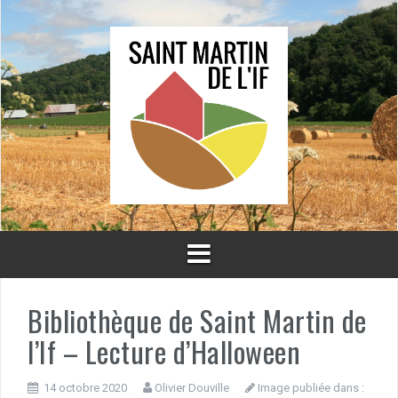
Aller
au
contenu
Bibliothèque de Saint Martin de
l’If – Lecture d’Halloween
14 octobre 2020
Olivier Douville
Image publiée dans :