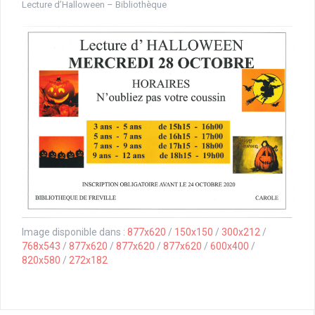
Lecture d’Halloween – Bibliothèque
Image disponible dans :
877x620
/
150x150
/
300x212
/
768x543
/
877x620
/
877x620
/
877x620
/
600x400
/
820x580
/
272x182