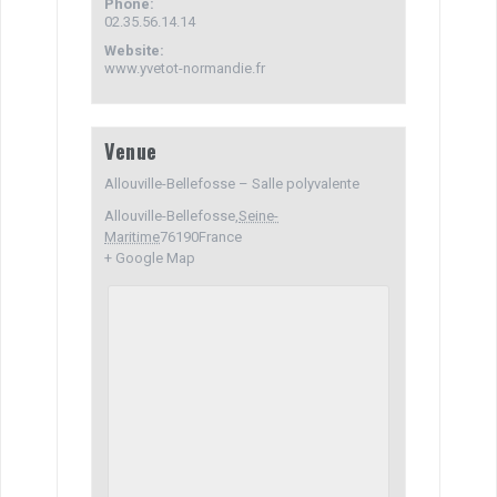
Phone:
02.35.56.14.14
Website:
www.yvetot-normandie.fr
Venue
Allouville-Bellefosse – Salle polyvalente
Allouville-Bellefosse
,
Seine-
Maritime
76190
France
+ Google Map