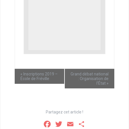
«
Inscriptions 2019 –
Grand débat national
École de Fréville
: Organisation de
l’État
»
Partagez cet article !
F
T
E
P