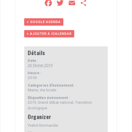
F
T
E
P
a
wi
m
ar
ce
tt
ail
ta
+ GOOGLE AGENDA
b
er
g
+ AJOUTER À ICALENDAR
o
er
o
Détails
k
Date :
26 février 2019
Heure :
20:30
Catégories d’évènement:
Mairie
,
Vie locale
Étiquettes évènement :
2019
,
Grand débat national
,
Transition
écologique
Organizer
Yvetot Normandie