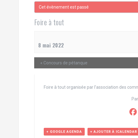
e
Cet évènement est passé
r
Foire à tout
8 mai 2022
«
Concours de pétanque
Foire à tout organisée par l’association des comm
Par
+ GOOGLE AGENDA
+ AJOUTER À ICALENDAR