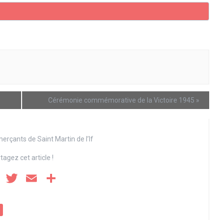
Cérémonie commémorative de la Victoire 1945
»
erçants de Saint Martin de l’If
tagez cet article !
F
T
E
P
a
wi
m
ar
ce
tt
ail
ta