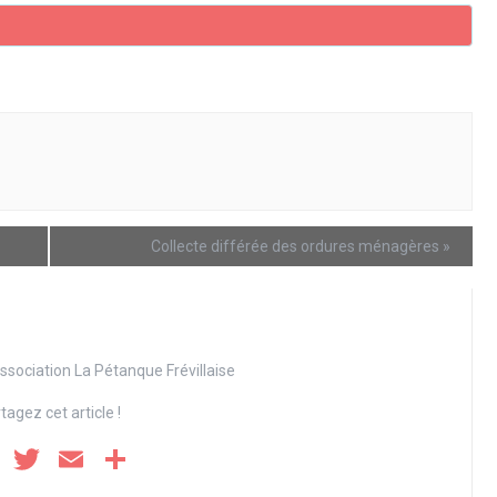
Collecte différée des ordures ménagères
»
ssociation
La Pétanque Frévillaise
tagez cet article !
F
T
E
P
a
wi
m
ar