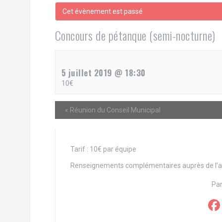
e
Cet évènement est passé
r
Concours de pétanque (semi-nocturne)
5 juillet 2019 @ 18:30
10€
«
Réunion du Conseil Municipal
Tarif : 10€ par équipe
Renseignements complémentaires auprès de l’a
Par