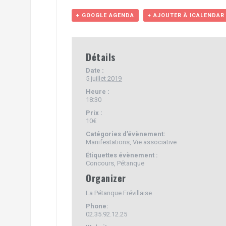
+ GOOGLE AGENDA
+ AJOUTER À ICALENDAR
Détails
Date :
5 juillet 2019
Heure :
18:30
Prix :
10€
Catégories d’évènement:
Manifestations
,
Vie associative
Étiquettes évènement :
Concours
,
Pétanque
Organizer
La Pétanque Frévillaise
Phone:
02.35.92.12.25