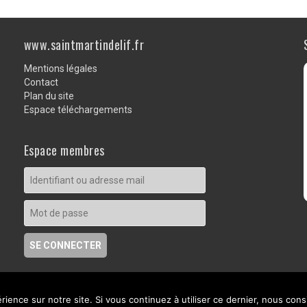
ce
tt
ail
ta
b
er
g
www.saintmartindelif.fr
o
er
Mentions légales
o
Contact
k
Plan du site
Espace téléchargements
Espace membres
rience sur notre site. Si vous continuez à utiliser ce dernier, nous con