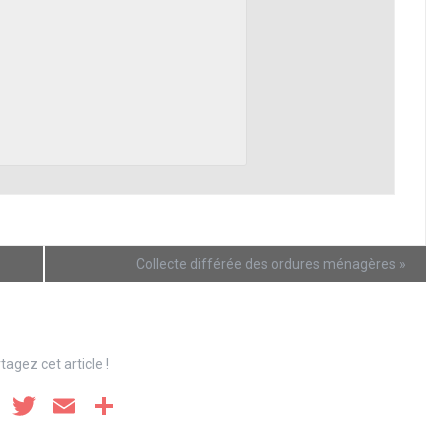
Collecte différée des ordures ménagères
»
tagez cet article !
F
T
E
P
a
wi
m
ar