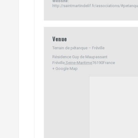
Website:
http://saintmartindelif.fr/associations/#petanqu
Venue
Terrain de pétanque – Fréville
Résidence Guy de Maupassant
Fréville
,
Seine-Maritime
76190
France
+ Google Map