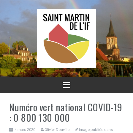
Aller
au
contenu
Numéro vert national COVID-19
: 0 800 130 000
4 mars 2020
Olivier Douville
Image publiée dans :