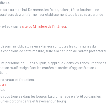
tion ».
s tard aujourd’hui. De même, les foires, salons, fêtes foraines… ne
taurateurs devront fermer leur établissement tous les soirs à partir de
re-feu » sur le
site du Ministère de l’Intérieur
.
t désormais obligatoire en extérieur sur toutes les communes du
es conditions de cette mesure, suite à la parution de l’arrêté préfectoral
ute personne de 11 ans ou plus, s’applique « dans les zones urbanisées
ion routière signifiant les entrées et sorties d’agglomération ».
ion :
ins ruraux et forestiers,
tran
,
aux.
s vous trouvez dans les bourgs. La promenade en forêt ou dans les
ur les portions de trajet traversant un bourg.