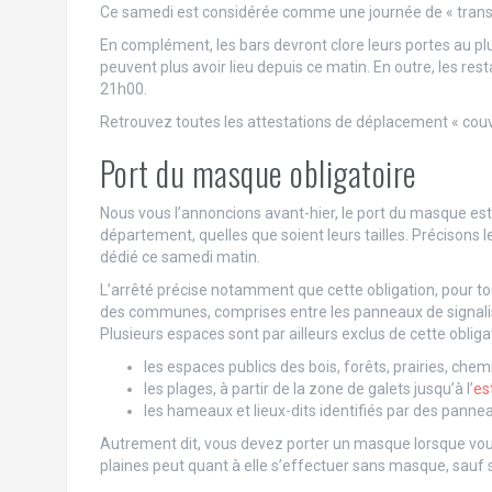
Ce samedi est considérée comme une journée de « transi
En complément, les bars devront clore leurs portes au plu
peuvent plus avoir lieu depuis ce matin. En outre, les res
21h00.
Retrouvez toutes les attestations de déplacement « couv
Port du masque obligatoire
Nous vous l’annoncions avant-hier, le port du masque es
département, quelles que soient leurs tailles. Précisons l
dédié ce samedi matin.
L’arrêté précise notamment que cette obligation, pour to
des communes, comprises entre les panneaux de signalisat
Plusieurs espaces sont par ailleurs exclus de cette obligat
les espaces publics des bois, forêts, prairies, chem
les plages, à partir de la zone de galets jusqu’à l’
es
les hameaux et lieux-dits identifiés par des panne
Autrement dit, vous devez porter un masque lorsque vou
plaines peut quant à elle s’effectuer sans masque, sauf s