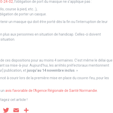
10-24-02
, l’obligation de port du masque ne s’applique pas :
o, course à pied, etc…),
ligation de porter un casque.
nir un masque qui doit être porté dès la fin ou l’interruption de leur
on plus aux personnes en situation de handicap. Celles-ci doivent
situation.
 de ces dispositions pour au moins 4 semaines. C’est même le délai que
ant sa mise-à-jour. Aujourd’hui, les arrêtés préfectoraux mentionnent
r] publication, et
jusqu’au 14 novembre inclus
. »
cé à courir lors de la première mise en place du couvre-feu, pour les
u un
avis favorable de l’Agence Régionale de Santé Normandie
.
tagez cet article !
F
T
E
P