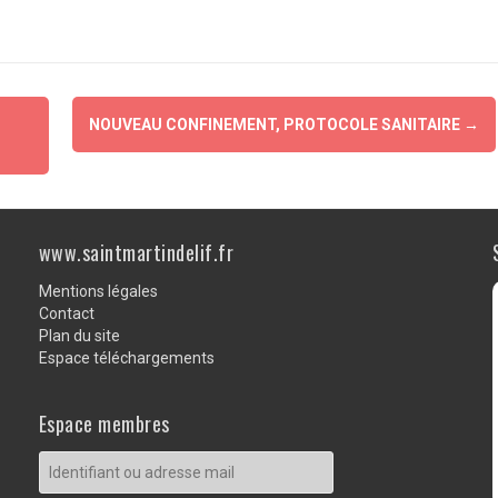
a
wi
m
ar
ce
tt
ail
ta
b
er
g
o
er
NOUVEAU CONFINEMENT, PROTOCOLE SANITAIRE
→
o
k
www.saintmartindelif.fr
Mentions légales
Contact
Plan du site
Espace téléchargements
Espace membres