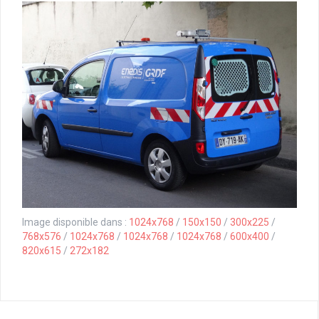
Image disponible dans :
1024x768
/
150x150
/
300x225
/
768x576
/
1024x768
/
1024x768
/
1024x768
/
600x400
/
820x615
/
272x182