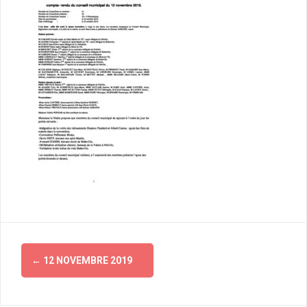
Navigation
←
12 NOVEMBRE 2019
d'article