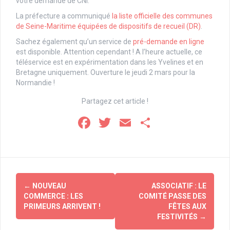
votre demande de CNI.
La préfecture a communiqué
la liste officielle des communes
de Seine-Maritime équipées de dispositifs de recueil (DR)
.
Sachez également qu’un service de
pré-demande en ligne
est disponible. Attention cependant ! A l’heure actuelle, ce
téléservice est en expérimentation dans les Yvelines et en
Bretagne uniquement. Ouverture le jeudi 2 mars pour la
Normandie !
Partagez cet article !
F
T
E
P
a
wi
m
ar
ce
tt
ail
ta
b
er
g
Navigation
o
er
←
NOUVEAU
ASSOCIATIF : LE
d'article
COMMERCE : LES
COMITÉ PASSE DES
o
PRIMEURS ARRIVENT !
FÊTES AUX
k
FESTIVITÉS
→