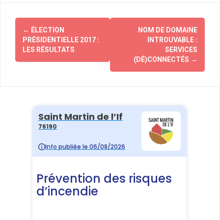
ce
tt
ail
ta
b
er
g
Navigation
o
er
←
ÉLECTION
NOM DE DOMAINE
d'article
PRÉSIDENTIELLE 2017 :
INTROUVABLE :
o
LES RÉSULTATS
SERVICES
k
(DÉ)CONNECTÉS
→