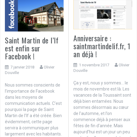
Anniversaire :
Saint Martin de l’If
saintmartindelif.fr, 1
est enfin sur
an déjà !
Facebook !
1 novembre 2017
Olivier
7 janvier 2018
Olivier
Douville
Douville
Ça y est, nous y sommes… le
Nous sommes conscients de
mois de novembre est là. Les
l’importance de Facebook
vacances de la Toussaint sont
dans les moyens de
déjà bien entamées. Nous
communication actuels. C’est
sommes désormais au cœur
pourquoi la page de Saint
de l’automne, et l’on
Martin de l’If a été créée. Bien
commence déjà à penser aux
évidemment, cette page
fêtes de fin d’année. Mais
servira à communiquer plus
aujourd’hui est un jour un peu
largement avec les habitants.