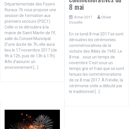
8 mai
Départementale des Foyers
Ruraux 76 vous propose une
session de formation aux
8 mai 2017
Olivier
premiers secours (PSC1).
Douville
Celle-ci se déroulera à la
mairie de Saint Martin de l’If,
En ce lundi 8 mai 2017 se sont
salle du Conseil Municipal.
déroulées les cérémonies
D’une durée de 7h, elle aura
commémoratives de la
lieu le 17 novembre 2017 (de
victoire des Alliés de 1945. Le
9h à 12h, puis de 13h à 17h).
8 mai… sous un temps de
Afin d’assurer un
novembre C’est sous un
environnement […]
temps gris et frais que se sont
tenues les commémorations
de ce 8 mai 2017. À Fréville, la
cérémonie civile a débuté par
le traditionnel […]