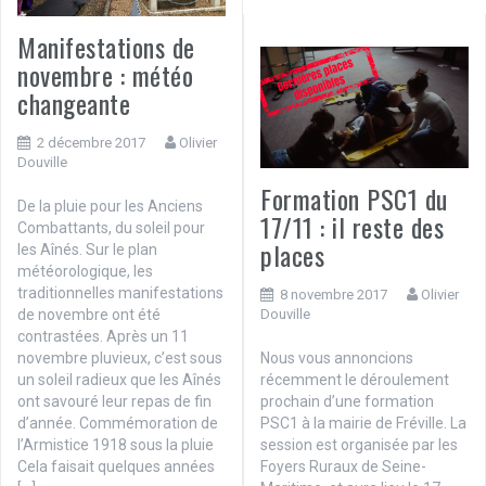
Manifestations de
novembre : météo
changeante
2 décembre 2017
Olivier
Douville
Formation PSC1 du
De la pluie pour les Anciens
17/11 : il reste des
Combattants, du soleil pour
places
les Aînés. Sur le plan
météorologique, les
traditionnelles manifestations
8 novembre 2017
Olivier
Douville
de novembre ont été
contrastées. Après un 11
Nous vous annoncions
novembre pluvieux, c’est sous
récemment le déroulement
un soleil radieux que les Aînés
prochain d’une formation
ont savouré leur repas de fin
PSC1 à la mairie de Fréville. La
d’année. Commémoration de
session est organisée par les
l’Armistice 1918 sous la pluie
Foyers Ruraux de Seine-
Cela faisait quelques années