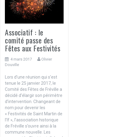
Associatif : le
comité passe des
Fêtes aux Festivités
4 mars 2017
Olivier
Douville
Lors d’une réunion qui s’est
tenue le 25 janvier 2017, le
Comité des Fêtes de Fréville a
décidé d’élargir son périmètre
d’intervention. Changeant de
nom pour devenir les
« Festivités de Saint Martin de
l’If », l’association historique
de Fréville s’ouvre ainsi à la
commune nouvelle. Les