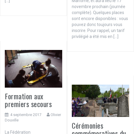
Maritime, et aura lieu le 17
[…]
novembre prochain (journée
complète). Quelques places
sont encore disponibles : vous
pouvez donc toujours vous
inscrire. Pour rappel, un tarif
privilégié a été mis en […]
Formation aux
premiers secours
4 septembre 2017
Olivier
Douville
Cérémonies
commémoratives du
La Fédération