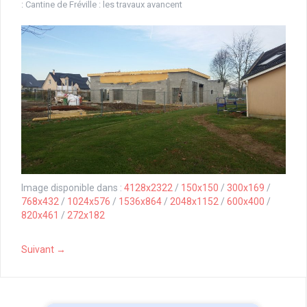
:
Cantine de Fréville : les travaux avancent
Image disponible dans :
4128x2322
/
150x150
/
300x169
/
768x432
/
1024x576
/
1536x864
/
2048x1152
/
600x400
/
820x461
/
272x182
Suivant →