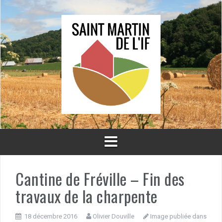
Aller
au
contenu
Cantine de Fréville – Fin des
travaux de la charpente
18 décembre 2016
Olivier Douville
Image publiée dans