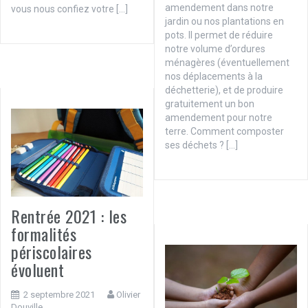
amendement dans notre
vous nous confiez votre […]
jardin ou nos plantations en
pots. Il permet de réduire
notre volume d’ordures
ménagères (éventuellement
nos déplacements à la
déchetterie), et de produire
gratuitement un bon
amendement pour notre
terre. Comment composter
ses déchets ? […]
Rentrée 2021 : les
formalités
périscolaires
évoluent
2 septembre 2021
Olivier
Douville