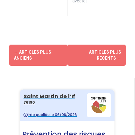
avec le […]
Navigation
←
ARTICLES PLUS
ARTICLES PLUS
des
ANCIENS
RÉCENTS
→
articles