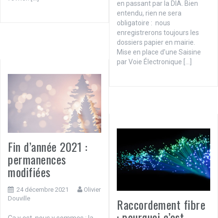
en passant par la DIA. Bien
entendu, rien ne sera
obligatoire : nous
enregistrerons toujours les
dossiers papier en mairie.
Mise en place d’une Saisine
par Voie Électronique […]
Fin d’année 2021 :
permanences
modifiées
24 décembre 2021
Olivier
Douville
Raccordement fibre
: pourquoi c’est
Ça y est, nous y sommes : la