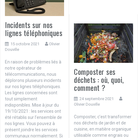
Incidents sur nos
lignes téléphoniques
15 octobre 2021
Olivier
Douville
En raison de problèmes liés à
notre opérateur de
Composter ses
télécommunications, nous
déchets : où, quoi,
déplorons plusieurs incidents
comment ?
sur nos lignes téléphoniques.
Les lignes concernées sont
tout simplement
24 septembre 2021
Olivier Douville
indisponibles. Mise à jour du
19/10/2021 : les services ont
Composter, c’est transformer
été rétablis sur l’ensemble de
nos déchets de jardin et de
nos lignes. Vous pouvez à
cuisine, en matière organique
présent joindre les services
utilisable comme engrais ou
communaux normalement. Si