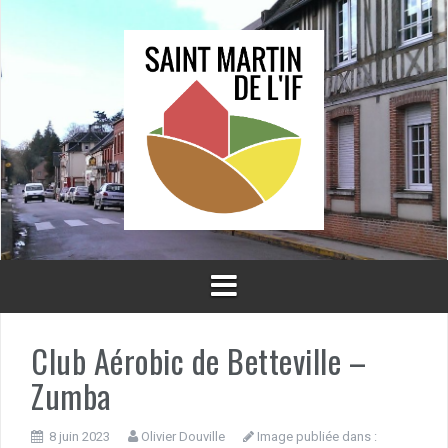
Aller
au
contenu
Club Aérobic de Betteville –
Zumba
8 juin 2023
Olivier Douville
Image publiée dans :