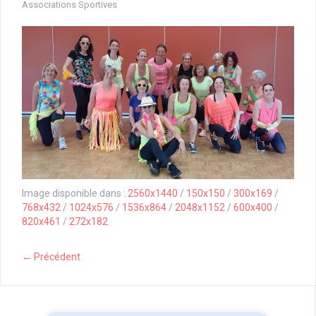
Associations Sportives
Image disponible dans :
2560x1440
/
150x150
/
300x169
/
768x432
/
1024x576
/
1536x864
/
2048x1152
/
600x400
/
820x461
/
272x182
← Précédent